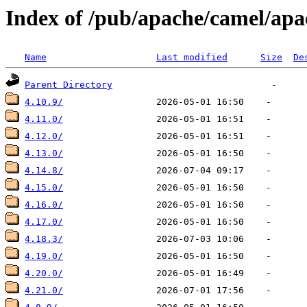
Index of /pub/apache/camel/ap
Name
Last modified
Size
De
Parent Directory
4.10.9/
4.11.0/
4.12.0/
4.13.0/
4.14.8/
4.15.0/
4.16.0/
4.17.0/
4.18.3/
4.19.0/
4.20.0/
4.21.0/