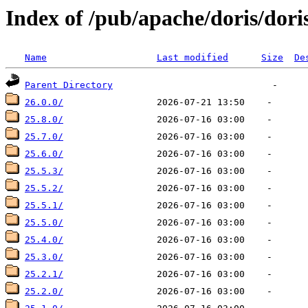
Index of /pub/apache/doris/dori
Name
Last modified
Size
De
Parent Directory
26.0.0/
25.8.0/
25.7.0/
25.6.0/
25.5.3/
25.5.2/
25.5.1/
25.5.0/
25.4.0/
25.3.0/
25.2.1/
25.2.0/