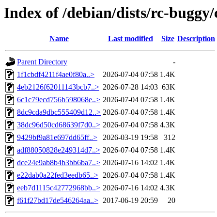
Index of /debian/dists/rc-bugg
Name
Last modified
Size
Description
Parent Directory
-
1f1cbdf4211f4ae0f80a..>
2026-07-04 07:58
1.4K
4eb2126f62011143bcb7..>
2026-07-28 14:03
63K
6c1c79ecd756b598068e..>
2026-07-04 07:58
1.4K
8dc9cda9dbc555409d12..>
2026-07-04 07:58
1.4K
38dc96d50cd68639f7d0..>
2026-07-04 07:58
4.3K
9429bf9a81e697dd65ff..>
2026-03-19 19:58
312
adf88050828e249314d7..>
2026-07-04 07:58
1.4K
dce24e9ab8b4b3bb6ba7..>
2026-07-16 14:02
1.4K
e22dab0a22fed3eedb65..>
2026-07-04 07:58
1.4K
eeb7d1115c42772968bb..>
2026-07-16 14:02
4.3K
f61f27bd17de546264aa..>
2017-06-19 20:59
20