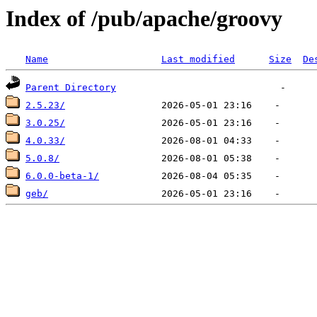
Index of /pub/apache/groovy
Name
Last modified
Size
De
Parent Directory
2.5.23/
3.0.25/
4.0.33/
5.0.8/
6.0.0-beta-1/
geb/