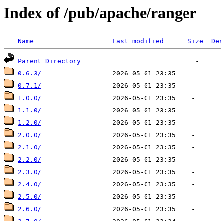
Index of /pub/apache/ranger
Name
Last modified
Size
De
Parent Directory
0.6.3/
0.7.1/
1.0.0/
1.1.0/
1.2.0/
2.0.0/
2.1.0/
2.2.0/
2.3.0/
2.4.0/
2.5.0/
2.6.0/