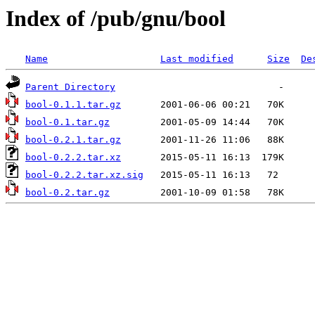
Index of /pub/gnu/bool
Name
Last modified
Size
De
Parent Directory
bool-0.1.1.tar.gz
bool-0.1.tar.gz
bool-0.2.1.tar.gz
bool-0.2.2.tar.xz
bool-0.2.2.tar.xz.sig
bool-0.2.tar.gz