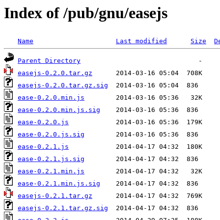
Index of /pub/gnu/easejs
Name
Last modified
Size
D
Parent Directory
easejs-0.2.0.tar.gz
easejs-0.2.0.tar.gz.sig
ease-0.2.0.min.js
ease-0.2.0.min.js.sig
ease-0.2.0.js
ease-0.2.0.js.sig
ease-0.2.1.js
ease-0.2.1.js.sig
ease-0.2.1.min.js
ease-0.2.1.min.js.sig
easejs-0.2.1.tar.gz
easejs-0.2.1.tar.gz.sig