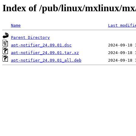
Index of /pub/linux/mxlinux/mx/
Name
Last modifi
Parent Directory
apt-notifier_24.09.01.dsc
apt-notifier_24.09.01.tar.xz
apt-notifier_24.09.01_all.deb