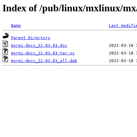
Index of /pub/linux/mxlinux/m
Name
Last modifi
Parent Directory
mxrpi-docs_22.03.03.dsc
mxrpi-docs_22.03.03.tar.xz
mxrpi-docs_22.03.03_all.deb