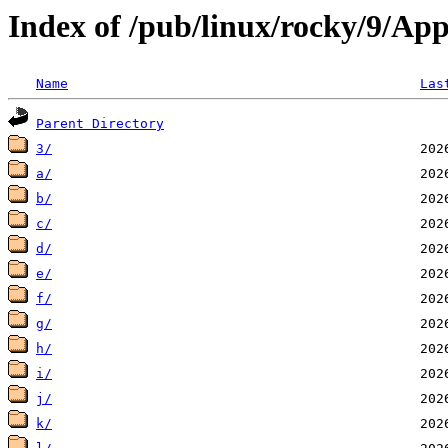
Index of /pub/linux/rocky/9/Ap
Name
Las
Parent Directory
3/
a/
b/
c/
d/
e/
f/
g/
h/
i/
j/
k/