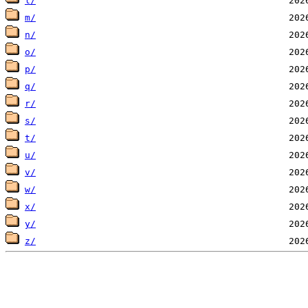
l/
m/
n/
o/
p/
q/
r/
s/
t/
u/
v/
w/
x/
y/
z/