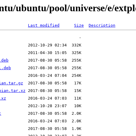
ntu/ubuntu/pool/universe/e/extpl
Last modified
Size
Description
.deb
l.deb
ian.tar.gz
bian.tar.xz
.xz
c