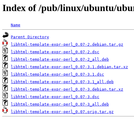
Index of /pub/linux/ubuntu/ubu
Name
Parent Directory
libhtml-template-expr-perl_0.07-2.debian.tar.gz
libhtml-template-expr-perl_0.07-2.dsc
libhtml-template-expr-perl_0.07-2_all.deb
libhtml-template-expr-perl_0.07-3.1.debian.tar.xz
libhtml-template-expr-perl_0.07-3.1.dsc
libhtml-template-expr-perl_0.07-3.1_all.deb
libhtml-template-expr-perl_0.07-3.debian.tar.xz
libhtml-template-expr-perl_0.07-3.dsc
libhtml-template-expr-perl_0.07-3_all.deb
libhtml-template-expr-perl_0.07.orig.tar.gz