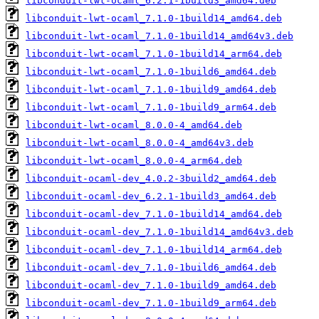
libconduit-lwt-ocaml_6.2.1-1build3_amd64.deb
libconduit-lwt-ocaml_7.1.0-1build14_amd64.deb
libconduit-lwt-ocaml_7.1.0-1build14_amd64v3.deb
libconduit-lwt-ocaml_7.1.0-1build14_arm64.deb
libconduit-lwt-ocaml_7.1.0-1build6_amd64.deb
libconduit-lwt-ocaml_7.1.0-1build9_amd64.deb
libconduit-lwt-ocaml_7.1.0-1build9_arm64.deb
libconduit-lwt-ocaml_8.0.0-4_amd64.deb
libconduit-lwt-ocaml_8.0.0-4_amd64v3.deb
libconduit-lwt-ocaml_8.0.0-4_arm64.deb
libconduit-ocaml-dev_4.0.2-3build2_amd64.deb
libconduit-ocaml-dev_6.2.1-1build3_amd64.deb
libconduit-ocaml-dev_7.1.0-1build14_amd64.deb
libconduit-ocaml-dev_7.1.0-1build14_amd64v3.deb
libconduit-ocaml-dev_7.1.0-1build14_arm64.deb
libconduit-ocaml-dev_7.1.0-1build6_amd64.deb
libconduit-ocaml-dev_7.1.0-1build9_amd64.deb
libconduit-ocaml-dev_7.1.0-1build9_arm64.deb