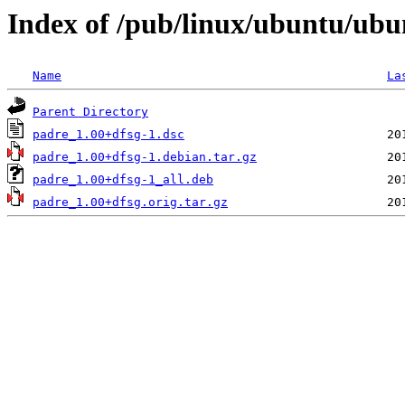
Index of /pub/linux/ubuntu/ubu
Name
La
Parent Directory
padre_1.00+dfsg-1.dsc
padre_1.00+dfsg-1.debian.tar.gz
padre_1.00+dfsg-1_all.deb
padre_1.00+dfsg.orig.tar.gz