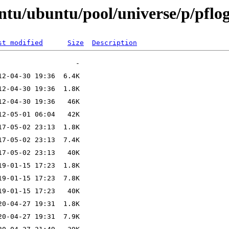
untu/ubuntu/pool/universe/p/pfl
st modified
Size
Description