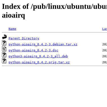
Index of /pub/linux/ubuntu/ubu
aioairq
Name
La
Parent Directory
python-aioairq_0.4.2-3.debian.tar.xz
python-aioairq_0.4.2-3.dsc
python3-aioairq_0.4.2-3_all.deb
python-aioairq_0.4.2.orig.tar.xz