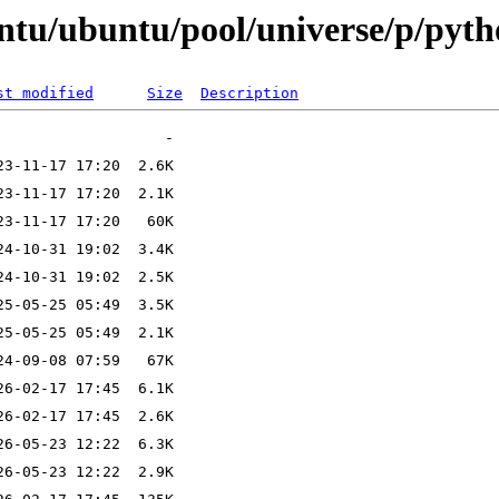
untu/ubuntu/pool/universe/p/pyt
st modified
Size
Description