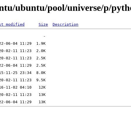
ntu/ubuntu/pool/universe/p/pyth
st modified
Size
Description