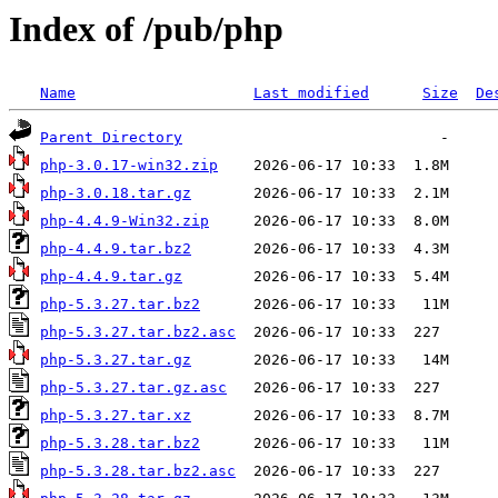
Index of /pub/php
Name
Last modified
Size
De
Parent Directory
php-3.0.17-win32.zip
php-3.0.18.tar.gz
php-4.4.9-Win32.zip
php-4.4.9.tar.bz2
php-4.4.9.tar.gz
php-5.3.27.tar.bz2
php-5.3.27.tar.bz2.asc
php-5.3.27.tar.gz
php-5.3.27.tar.gz.asc
php-5.3.27.tar.xz
php-5.3.28.tar.bz2
php-5.3.28.tar.bz2.asc