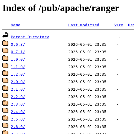
Index of /pub/apache/ranger
Name
Last modified
Size
De
Parent Directory
0.6.3/
0.7.1/
1.0.0/
1.1.0/
1.2.0/
2.0.0/
2.1.0/
2.2.0/
2.3.0/
2.4.0/
2.5.0/
2.6.0/