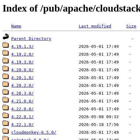
Index of /pub/apache/cloudstack
Name
Last modified
Size
Parent Directory
4.19.1.3/
4.19.2.0/
4.19.3.0/
4.20.0.0/
4.20.1.0/
4.20.2.0/
4.20.3.0/
4.21.0.0/
4.22.0.0/
4.22.0.1/
4.22.1.0/
cloudmonkey-6.5.0/