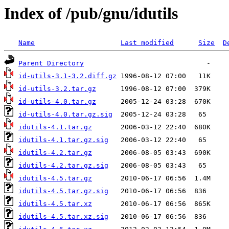
Index of /pub/gnu/idutils
Name
Last modified
Size
D
Parent Directory
id-utils-3.1-3.2.diff.gz
id-utils-3.2.tar.gz
id-utils-4.0.tar.gz
id-utils-4.0.tar.gz.sig
idutils-4.1.tar.gz
idutils-4.1.tar.gz.sig
idutils-4.2.tar.gz
idutils-4.2.tar.gz.sig
idutils-4.5.tar.gz
idutils-4.5.tar.gz.sig
idutils-4.5.tar.xz
idutils-4.5.tar.xz.sig