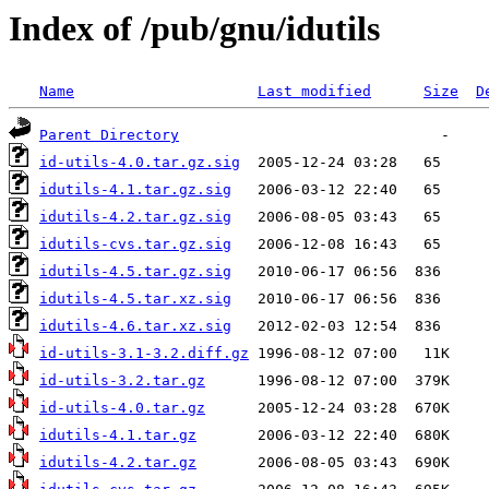
Index of /pub/gnu/idutils
Name
Last modified
Size
D
Parent Directory
id-utils-4.0.tar.gz.sig
idutils-4.1.tar.gz.sig
idutils-4.2.tar.gz.sig
idutils-cvs.tar.gz.sig
idutils-4.5.tar.gz.sig
idutils-4.5.tar.xz.sig
idutils-4.6.tar.xz.sig
id-utils-3.1-3.2.diff.gz
id-utils-3.2.tar.gz
id-utils-4.0.tar.gz
idutils-4.1.tar.gz
idutils-4.2.tar.gz