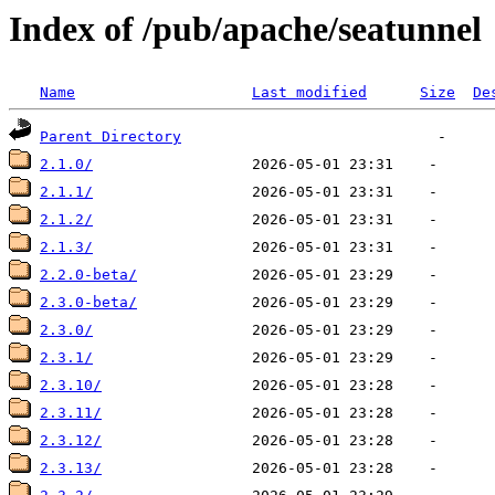
Index of /pub/apache/seatunnel
Name
Last modified
Size
De
Parent Directory
2.1.0/
2.1.1/
2.1.2/
2.1.3/
2.2.0-beta/
2.3.0-beta/
2.3.0/
2.3.1/
2.3.10/
2.3.11/
2.3.12/
2.3.13/